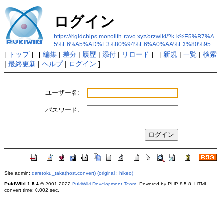
ログイン
https://rigidchips.monolith-rave.xyz/orzwiki/?k-k%E5%B7%A
5%E6%A5%AD%E3%80%94%E6%A0%AA%E3%80%95
[
トップ
] [
編集
|
差分
|
履歴
|
添付
|
リロード
] [
新規
|
一覧
|
検索
|
最終更新
|
ヘルプ
|
ログイン
]
ユーザー名:
パスワード:
Site admin:
daretoku_taka(host,convert) (original : hikeo)
PukiWiki 1.5.4
© 2001-2022
PukiWiki Development Team
. Powered by PHP 8.5.8. HTML
convert time: 0.002 sec.