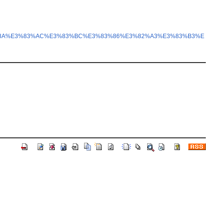
E8%BB%8A%E3%83%AC%E3%83%BC%E3%83%86%E3%82%A3%E3%83%B3%E