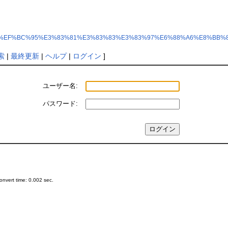
ki/?%EF%BC%91%EF%BC%95%E3%83%81%E3%83%83%E3%83%97%E6%88%A6%
索
|
最終更新
|
ヘルプ
|
ログイン
]
ユーザー名:
パスワード:
nvert time: 0.002 sec.