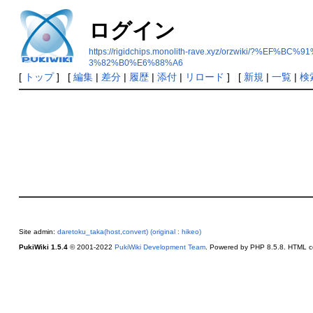
ログイン
https://rigidchips.monolith-rave.xyz/orzwi
3%82%B0%E6%88%A6
[
トップ
] [
編集
|
差分
|
履歴
|
添付
|
リロード
] [
新規
|
一覧
|
検
Site admin:
daretoku_taka(host,convert) (original : hikeo)
PukiWiki 1.5.4
© 2001-2022
PukiWiki Development Team
. Powered by PHP 8.5.8. HTML co